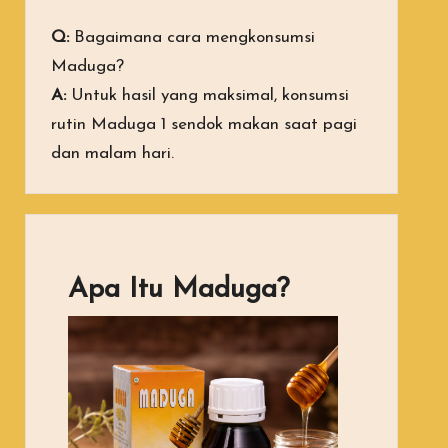
Q:
Bagaimana cara mengkonsumsi
Maduga?
A:
Untuk hasil yang maksimal, konsumsi
rutin Maduga 1 sendok makan saat pagi
dan malam hari.
Apa Itu Maduga?