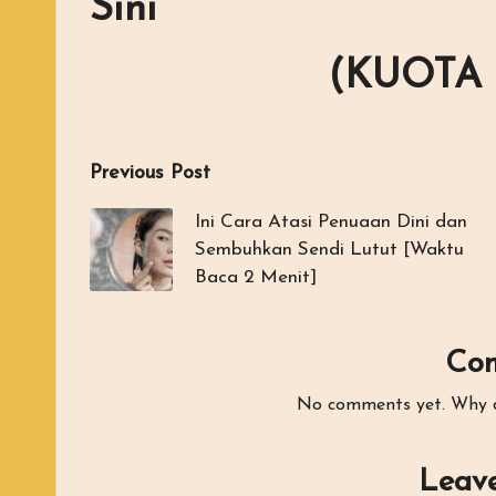
Sini
(KUOTA 
Post
Previous Post
navigation
Ini Cara Atasi Penuaan Dini dan
Sembuhkan Sendi Lutut [Waktu
Baca 2 Menit]
Co
No comments yet. Why do
Leave