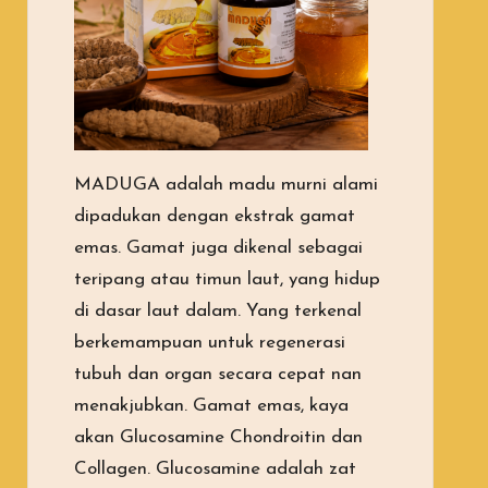
MADUGA adalah madu murni alami
dipadukan dengan ekstrak gamat
emas. Gamat juga dikenal sebagai
teripang atau timun laut, yang hidup
di dasar laut dalam. Yang terkenal
berkemampuan untuk regenerasi
tubuh dan organ secara cepat nan
menakjubkan. Gamat emas, kaya
akan Glucosamine Chondroitin dan
Collagen. Glucosamine adalah zat