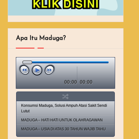
Apa Itu Maduga?
00:00
00:00
Konsumsi Maduga, Solusi Ampuh Atasi Sakit Sendi
Lutut
MADUGA – HATI HATI UNTUK OLAHRAGAWAN
MADUGA – USIA DI ATAS 30 TAHUN WAJIB TAHU