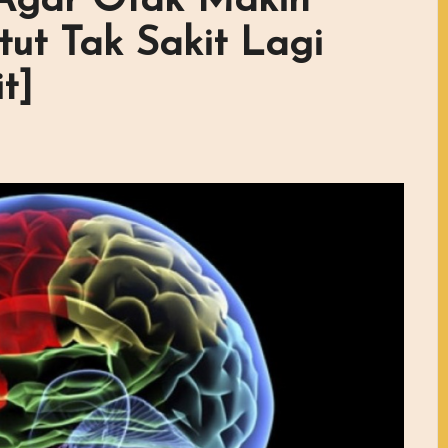
 Agar Otak Makin
ut Tak Sakit Lagi
t]