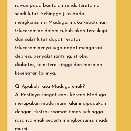
rawan pada bantalan sendi, terutama
sendi lutut. Sehingga jika Anda
mengkonsumsi Maduga, maka kebutuhan
Glucosamine dalam tubuh akan tercukupi
dan sakit lutut dapat teratasi.
Glucosaminenya juga dapat mengatasi
depresi, penyakit jantung, stroke,
diabetes, kolesterol tinggi dan masalah
kesehatan lainnya.
Q:
Apakah rasa Maduga enak?
A:
Pastinya sangat enak karena Maduga
merupakan madu murni alami dipadukan
dengan Ekstrak Gamat Emas, sehingga
rasanya enak seperti mengkonsumsi madu
murni.