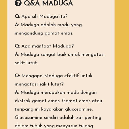
Q&A MADUGA
Q:
Apa sih Maduga itu?
A:
Maduga adalah madu yang
mengandung gamat emas.
Q:
Apa manfaat Maduga?
A:
Maduga sangat baik untuk mengatasi
sakit lutut.
Q:
Mengapa Maduga efektif untuk
mengatasi sakit lutut?
A:
Maduga merupakan madu dengan
ekstrak gamat emas. Gamat emas atau
teripang ini kaya akan glucosamine.
Glucosamine sendiri adalah zat penting
dalam tubuh yang menyusun tulang