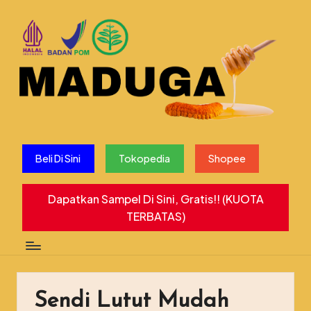
Beli Di Sini
Tokopedia
Shopee
Dapatkan Sampel Di Sini, Gratis!! (KUOTA
TERBATAS)
Sendi Lutut Mudah