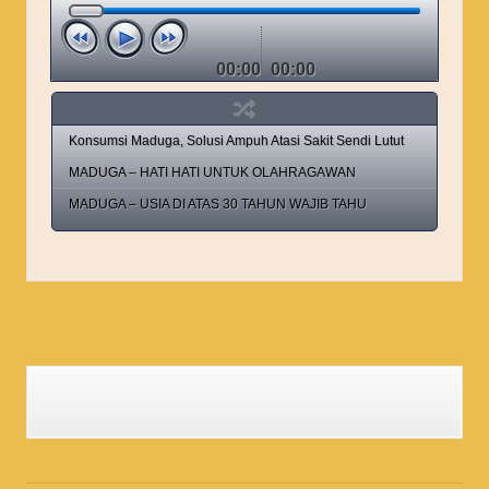
00:00
00:00
Konsumsi Maduga, Solusi Ampuh Atasi Sakit Sendi Lutut
MADUGA – HATI HATI UNTUK OLAHRAGAWAN
MADUGA – USIA DI ATAS 30 TAHUN WAJIB TAHU