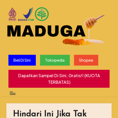
Beli Di Sini
Tokopedia
Shopee
Dapatkan Sampel Di Sini, Gratis!! (KUOTA
TERBATAS)
Hindari Ini Jika Tak