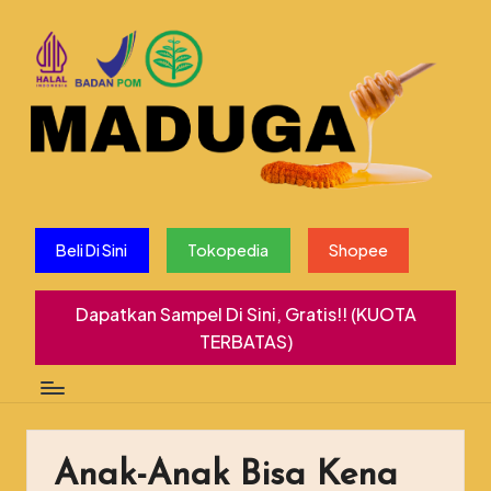
Beli Di Sini
Tokopedia
Shopee
Dapatkan Sampel Di Sini, Gratis!! (KUOTA
TERBATAS)
Anak-Anak Bisa Kena