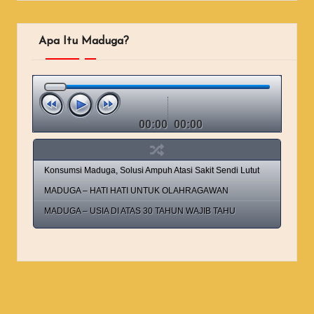
Apa Itu Maduga?
00:00
00:00
Konsumsi Maduga, Solusi Ampuh Atasi Sakit Sendi Lutut
MADUGA – HATI HATI UNTUK OLAHRAGAWAN
MADUGA – USIA DI ATAS 30 TAHUN WAJIB TAHU