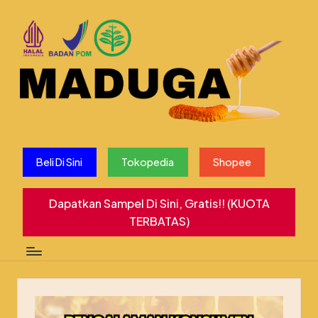
Beli Di Sini
Tokopedia
Shopee
Dapatkan Sampel Di Sini, Gratis!! (KUOTA
TERBATAS)